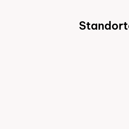
das
Verordnungsf
Ärztin.
Standort